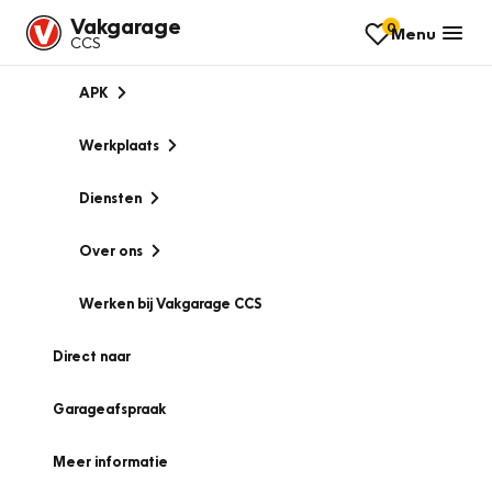
Vakgarage
0
Menu
CCS
APK
Werkplaats
Diensten
Over ons
Werken bij Vakgarage CCS
Direct naar
Garageafspraak
Meer informatie