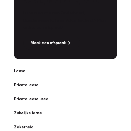
Werkplaatsafspraak
Is uw auto toe aan Onderhoud,
Bandenwissel of een Vakantiecheck? Plan
online een afspraak!
Maak een afspraak
Lease
Private lease
Private lease used
Zakelijke lease
Zekerheid