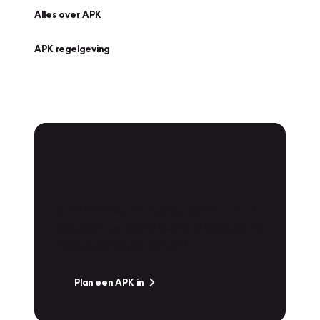
Alles over APK
APK regelgeving
APK Keuring bij
Vakgarage!
Is het weer tijd voor de jaarlijkse APK? Ga
snel naar Vakgarage bij u in de buurt, en ga
zonder zorgen de weg op!
Plan een APK in