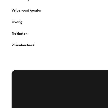
Velgenconfigurator
Overig
Trekhaken
Vakantiecheck
Plan een
Werkplaatsafspraak
Is uw auto toe aan Onderhoud, Bandenwissel of een Va