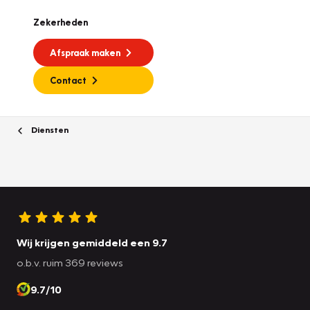
Zekerheden
Afspraak maken
Contact
Diensten
Wij krijgen gemiddeld een 9.7
o.b.v. ruim 369 reviews
9.7/10