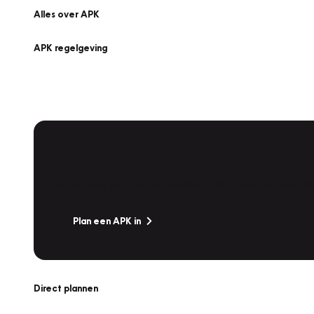
Alles over APK
APK regelgeving
APK Keuring bij Vakgarage!
Is het weer tijd voor de jaarlijkse APK? Ga snel naar V
Plan een APK in
Direct plannen