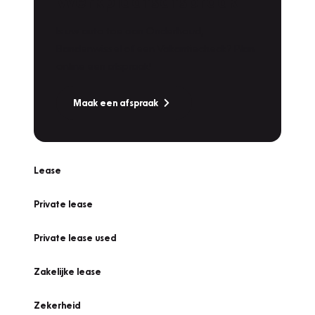
Werkplaatsafspraak
Is uw auto toe aan Onderhoud,
Bandenwissel of een Vakantiecheck? Plan
online een afspraak!
Maak een afspraak
Lease
Private lease
Private lease used
Zakelijke lease
Zekerheid