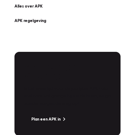
Alles over APK
APK regelgeving
APK Keuring bij
Vakgarage!
Is het weer tijd voor de jaarlijkse APK? Ga
snel naar Vakgarage bij u in de buurt, en ga
zonder zorgen de weg op!
Plan een APK in