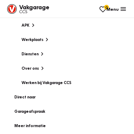
Vakgarage
0
Menu
CCS
APK
Werkplaats
Diensten
Over ons
Werken bij Vakgarage CCS
Direct naar
Garageafspraak
Meer informatie