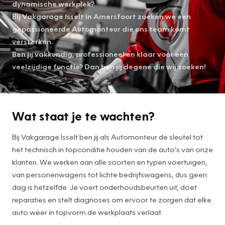
dynamische werkplek?
Bij Vakgarage Isselt in Amersfoort zoeken we een
gepassioneerde Automonteur die ons team komt
versterken.
Ben jij vakkundig, professioneel en klaar voor een
veelzijdige functie? Dan ben jij degene die wij zoeken!
Wat staat je te wachten?
Bij Vakgarage Isselt ben jij als Automonteur de sleutel tot
het technisch in topconditie houden van de auto’s van onze
klanten. We werken aan alle soorten en typen voertuigen,
van personenwagens tot lichte bedrijfswagens, dus geen
dag is hetzelfde. Je voert onderhoudsbeurten uit, doet
reparaties en stelt diagnoses om ervoor te zorgen dat elke
auto weer in topvorm de werkplaats verlaat.