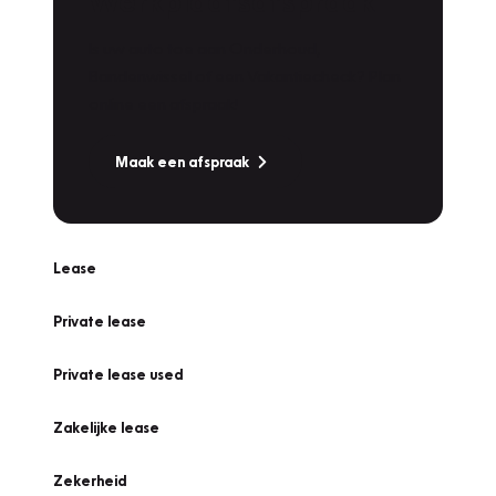
Werkplaatsafspraak
Is uw auto toe aan Onderhoud,
Bandenwissel of een Vakantiecheck? Plan
online een afspraak!
Maak een afspraak
Lease
Private lease
Private lease used
Zakelijke lease
Zekerheid