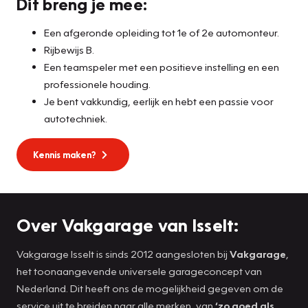
Dit breng je mee:
Een afgeronde opleiding tot 1e of 2e automonteur.
Rijbewijs B.
Een teamspeler met een positieve instelling en een
professionele houding.
Je bent vakkundig, eerlijk en hebt een passie voor
autotechniek.
Kennis maken?
Over Vakgarage van Isselt:
Vakgarage Isselt is sinds 2012 aangesloten bij
Vakgarage
,
het toonaangevende universele garageconcept van
Nederland. Dit heeft ons de mogelijkheid gegeven om de
service uit te breiden naar alle merken, van
‘zo goed als