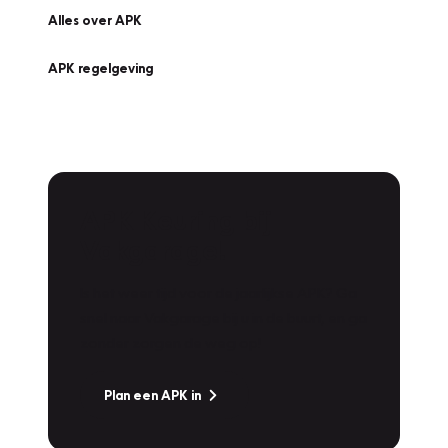
Alles over APK
APK regelgeving
APK Keuring bij
Vakgarage!
Is het weer tijd voor de jaarlijkse APK? Ga
snel naar Vakgarage bij u in de buurt, en ga
zonder zorgen de weg op!
Plan een APK in