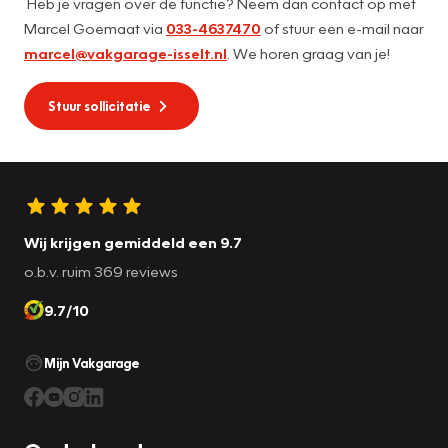
Heb je vragen over de functie? Neem dan contact op met
Marcel Goemaat via
033-4637470
of stuur een e-mail naar
marcel@vakgarage-isselt.nl
. We horen graag van je!
Stuur sollicitatie
Wij krijgen gemiddeld een 9.7
o.b.v. ruim 369 reviews
9.7/10
Mijn Vakgarage