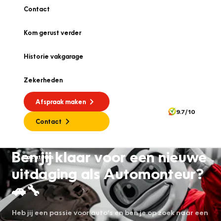
Contact
Kom gerust verder
Historie vakgarage
Zekerheden
Afspraak maken
9.7/10
Contact
Ben jij klaar voor een nieuwe
Vacatures
uitdaging als Automonteur?
🚗🔧
Heb jij een passie voor auto’s en ben je op zoek naar een