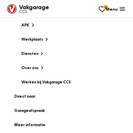
Vakgarage
0
Menu
CCS
APK
Werkplaats
Diensten
Over ons
Werken bij Vakgarage CCS
Direct naar
Garageafspraak
Meer informatie