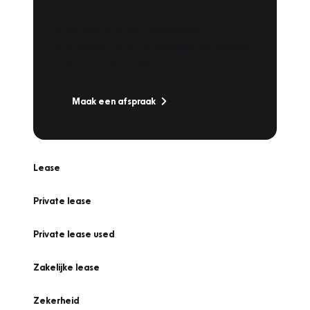
Werkplaatsafspraak
Is uw auto toe aan Onderhoud,
Bandenwissel of een Vakantiecheck? Plan
online een afspraak!
Maak een afspraak
Lease
Private lease
Private lease used
Zakelijke lease
Zekerheid