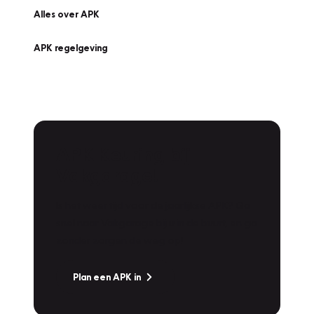
Alles over APK
APK regelgeving
APK Keuring bij
Vakgarage!
Is het weer tijd voor de jaarlijkse APK? Ga
snel naar Vakgarage bij u in de buurt, en ga
zonder zorgen de weg op!
Plan een APK in