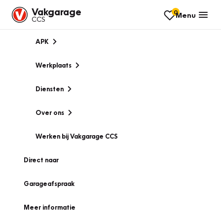
Vakgarage
0
Menu
CCS
APK
Werkplaats
Diensten
Over ons
Werken bij Vakgarage CCS
Direct naar
Garageafspraak
Meer informatie